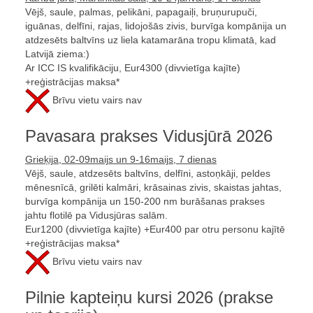
Vējš, saule, palmas, pelikāni, papagaiļi, bruņurupuči,
iguānas, delfīni, rajas, lidojošās zivis, burvīga kompānija un
atdzesēts baltvīns uz liela katamarāna tropu klimatā, kad
Latvijā ziema:)
Ar ICC IS kvalifikāciju, Eur4300 (divvietīga kajīte)
+reģistrācijas maksa*
Brīvu vietu vairs nav
Pavasara prakses Vidusjūrā 2026
Grieķija, 02-09maijs un 9-16maijs, 7 dienas
Vējš, saule, atdzesēts baltvīns, delfīni, astoņkāji, peldes
mēnesnīcā, grilēti kalmāri, krāsainas zivis, skaistas jahtas,
burvīga kompānija un 150-200 nm burāšanas prakses
jahtu flotilē pa Vidusjūras salām.
Eur1200 (divvietīga kajīte) +Eur400 par otru personu kajītē
+reģistrācijas maksa*
Brīvu vietu vairs nav
Pilnie kapteiņu kursi 2026 (prakse