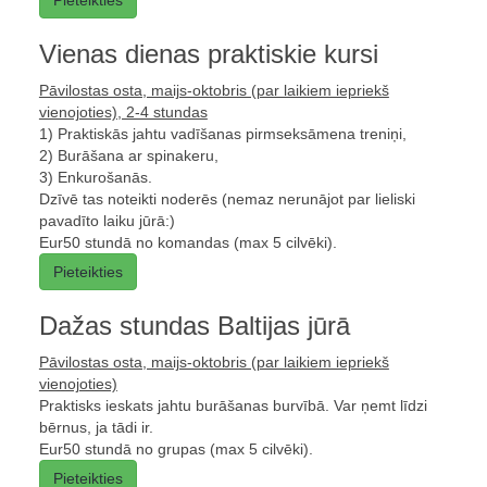
Pieteikties
Vienas dienas praktiskie kursi
Pāvilostas osta, maijs-oktobris (par laikiem iepriekš
vienojoties), 2-4 stundas
1) Praktiskās jahtu vadīšanas pirmseksāmena treniņi,
2) Burāšana ar spinakeru,
3) Enkurošanās.
Dzīvē tas noteikti noderēs (nemaz nerunājot par lieliski
pavadīto laiku jūrā:)
Eur50 stundā no komandas (max 5 cilvēki).
Pieteikties
Dažas stundas Baltijas jūrā
Pāvilostas osta, maijs-oktobris (par laikiem iepriekš
vienojoties)
Praktisks ieskats jahtu burāšanas burvībā. Var ņemt līdzi
bērnus, ja tādi ir.
Eur50 stundā no grupas (max 5 cilvēki).
Pieteikties