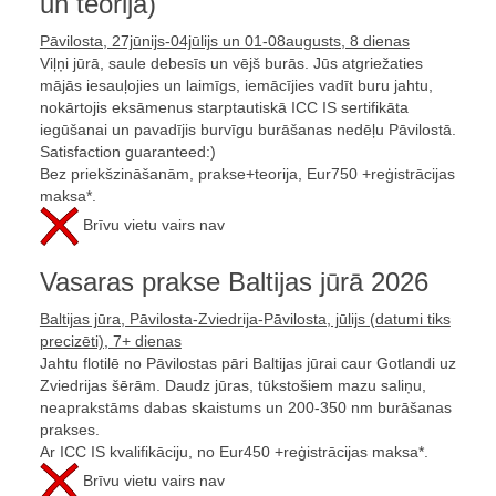
un teorija)
Pāvilosta, 27jūnijs-04jūlijs un 01-08augusts, 8 dienas
Viļņi jūrā, saule debesīs un vējš burās. Jūs atgriežaties
mājās iesauļojies un laimīgs, iemācījies vadīt buru jahtu,
nokārtojis eksāmenus starptautiskā ICC IS sertifikāta
iegūšanai un pavadījis burvīgu burāšanas nedēļu Pāvilostā.
Satisfaction guaranteed:)
Bez priekšzināšanām, prakse+teorija, Eur750 +reģistrācijas
maksa*.
Brīvu vietu vairs nav
Vasaras prakse Baltijas jūrā 2026
Baltijas jūra, Pāvilosta-Zviedrija-Pāvilosta, jūlijs (datumi tiks
precizēti), 7+ dienas
Jahtu flotilē no Pāvilostas pāri Baltijas jūrai caur Gotlandi uz
Zviedrijas šērām. Daudz jūras, tūkstošiem mazu saliņu,
neaprakstāms dabas skaistums un 200-350 nm burāšanas
prakses.
Ar ICC IS kvalifikāciju, no Eur450 +reģistrācijas maksa*.
Brīvu vietu vairs nav