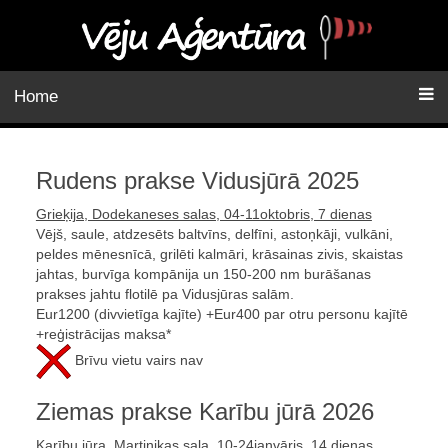
Home
Rudens prakse Vidusjūrā 2025
Grieķija, Dodekaneses salas, 04-11oktobris, 7 dienas
Vējš, saule, atdzesēts baltvīns, delfīni, astoņkāji, vulkāni,
peldes mēnesnīcā, grilēti kalmāri, krāsainas zivis, skaistas
jahtas, burvīga kompānija un 150-200 nm burāšanas
prakses jahtu flotilē pa Vidusjūras salām.
Eur1200 (divvietīga kajīte) +Eur400 par otru personu kajītē
+reģistrācijas maksa*
Brīvu vietu vairs nav
Ziemas prakse Karību jūrā 2026
Karību jūra, Martinikas sala, 10-24janvāris, 14 dienas